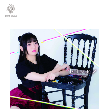
INFORMATION
SCHEDULE
PROFILE
VIDEO
DISCOGRAPHY
BLOG
MOVIE
PHOTO
PORTFOLIO
CONTACT
会員登録
ログイン