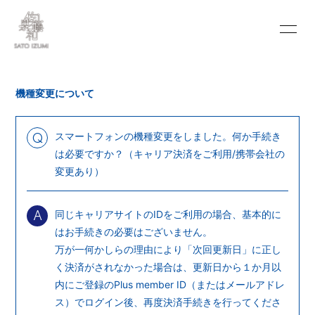
INFORMATION
SCHEDULE
機種変更について
PROFILE
VIDEO
DISCOGRAPHY
BLOG
スマートフォンの機種変更をしました。何か手続き
Q
は必要ですか？（キャリア決済をご利用/携帯会社の
MOVIE
PHOTO
変更あり）
PORTFOLIO
CONTACT
同じキャリアサイトのIDをご利用の場合、基本的に
A
はお手続きの必要はございません。
万が一何かしらの理由により「次回更新日」に正し
く決済がされなかった場合は、更新日から１か月以
内にご登録のPlus member ID（またはメールアドレ
会員登録
ログイン
ス）でログイン後、再度決済手続きを行ってくださ