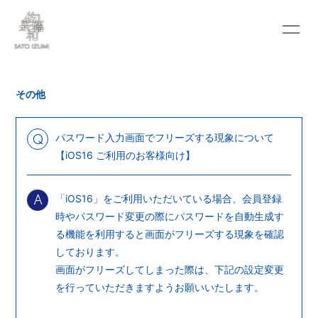
INFORMATION
SCHEDULE
その他
PROFILE
VIDEO
DISCOGRAPHY
BLOG
パスワード入力画面でフリーズする現象について
Q
【iOS16 ご利用のお客様向け】
MOVIE
PHOTO
「iOS16」をご利用いただいている場合、会員登録
PORTFOLIO
CONTACT
A
時やパスワード変更の際にパスワードを自動生成す
る機能を利用すると画面がフリーズする現象を確認
しております。
画面がフリーズしてしまった際は、下記の設定変更
を行っていただきますようお願いいたします。
会員登録
ログイン