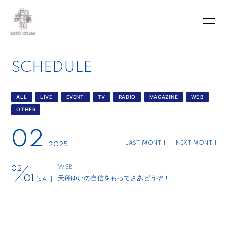
INFORMATION
SCHEDULE
SCHEDULE
PROFILE
VIDEO
DISCOGRAPHY
BLOG
ALL
LIVE
EVENT
TV
RADIO
MAGAZINE
WEB
OTHER
MOVIE
PHOTO
02
PORTFOLIO
CONTACT
LAST MONTH
NEXT MONTH
2025
WEB
02
天翔ゆいの自信をもってさあどうぞ！
01
[SAT]
会員登録
ログイン