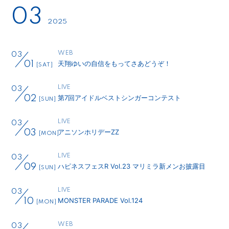
03
2025
WEB
03
天翔ゆいの自信をもってさあどうぞ！
01
[SAT]
LIVE
03
第7回アイドルベストシンガーコンテスト
02
[SUN]
LIVE
03
アニソンホリデーZZ
03
[MON]
LIVE
03
ハピネスフェスR Vol.23 マリミラ新メンお披露目
09
[SUN]
LIVE
03
MONSTER PARADE Vol.124
10
[MON]
WEB
03