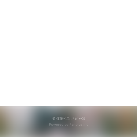
© 佐藤和泉 ,
Fan+Kit
Powered by Fanplus.inc