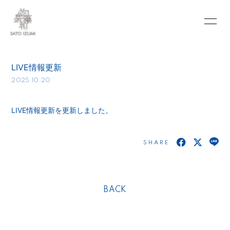
INFORMATION
SCHEDULE
LIVE情報更新
PROFILE
VIDEO
2025.10.20
DISCOGRAPHY
BLOG
LIVE情報更新を更新しました。
MOVIE
PHOTO
SHARE
PORTFOLIO
CONTACT
BACK
会員登録
ログイン