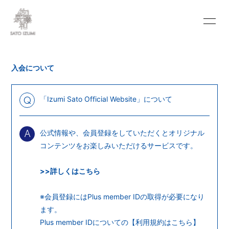
INFORMATION
SCHEDULE
入会について
PROFILE
VIDEO
DISCOGRAPHY
BLOG
「Izumi Sato Official Website」について
Q
MOVIE
PHOTO
公式情報や、会員登録をしていただくとオリジナル
A
PORTFOLIO
CONTACT
コンテンツをお楽しみいただけるサービスです。
>>詳しくはこちら
※会員登録にはPlus member IDの取得が必要になり
ます。
会員登録
ログイン
Plus member IDについての【
利用規約はこちら
】