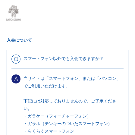
INFORMATION
SCHEDULE
入会について
PROFILE
VIDEO
DISCOGRAPHY
BLOG
スマートフォン以外でも入会できますか？
Q
MOVIE
PHOTO
当サイトは「スマートフォン」または「パソコン」
A
PORTFOLIO
CONTACT
でご利用いただけます。
下記には対応しておりませんので、ご了承くださ
い。
・ガラケー（フィーチャーフォン）
・ガラホ（テンキーのついたスマートフォン）
会員登録
ログイン
・らくらくスマートフォン