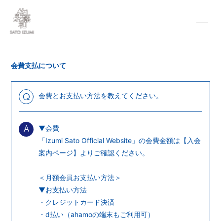
INFORMATION
SCHEDULE
会費支払について
PROFILE
VIDEO
DISCOGRAPHY
BLOG
会費とお支払い方法を教えてください。
Q
MOVIE
PHOTO
▼会費
A
PORTFOLIO
CONTACT
「Izumi Sato Official Website」の会費金額は【
入会
案内ページ
】よりご確認ください。
＜月額会員お支払い方法＞
▼お支払い方法
・クレジットカード決済
会員登録
ログイン
・d払い（ahamoの端末もご利用可）