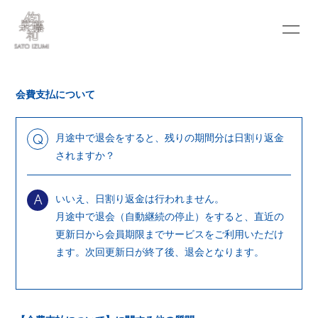
INFORMATION
SCHEDULE
会費支払について
PROFILE
VIDEO
DISCOGRAPHY
BLOG
月途中で退会をすると、残りの期間分は日割り返金
Q
されますか？
MOVIE
PHOTO
いいえ、日割り返金は行われません。
PORTFOLIO
CONTACT
A
月途中で退会（自動継続の停止）をすると、直近の
更新日から会員期限までサービスをご利用いただけ
ます。次回更新日が終了後、退会となります。
会員登録
ログイン