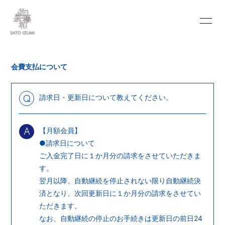
INFORMATION
SCHEDULE
会費支払について
PROFILE
VIDEO
DISCOGRAPHY
BLOG
請求日・更新日について教えてください。
Q
MOVIE
PHOTO
【月額会員】
A
PORTFOLIO
CONTACT
●請求日について
ご入金完了日に１か月分の請求をさせていただきま
す。
翌月以降、自動継続を停止されない限り自動継続決
済となり、次回更新日に１か月分の請求をさせてい
ただきます。
会員登録
ログイン
なお、自動継続の停止のお手続きは更新日の前日24