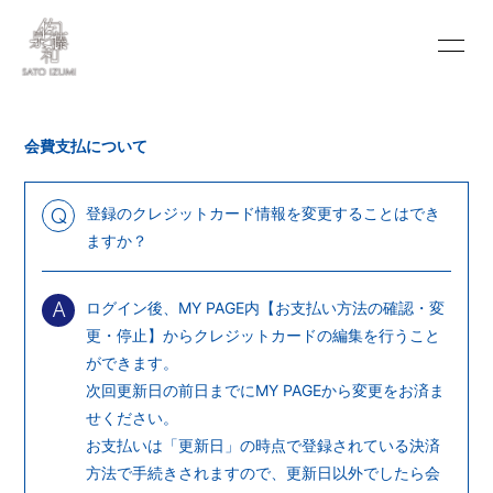
INFORMATION
SCHEDULE
会費支払について
PROFILE
VIDEO
DISCOGRAPHY
BLOG
登録のクレジットカード情報を変更することはでき
Q
ますか？
MOVIE
PHOTO
ログイン後、MY PAGE内【お支払い方法の確認・変
PORTFOLIO
CONTACT
A
更・停止】からクレジットカードの編集を行うこと
ができます。
次回更新日の前日までにMY PAGEから変更をお済ま
せください。
お支払いは「更新日」の時点で登録されている決済
会員登録
ログイン
方法で手続きされますので、更新日以外でしたら会